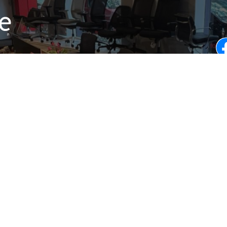
Canelones 1
mos e
Montevideo
 oficina
Uruguay
...
dos