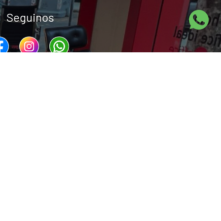
Seguinos
Llamenos
995
,
(598) 2400 3046
hm@hm.com.uy
Home