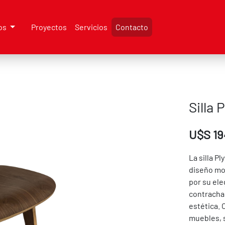
os
Proyectos
Servicios
Contacto
Silla 
U$S 19
La silla P
diseño mo
por su ele
contracha
estética.
muebles, 