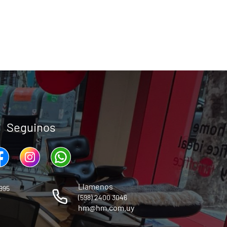
Seguinos
Llamenos
995
,
(598) 2400 3046
hm@hm.com.uy