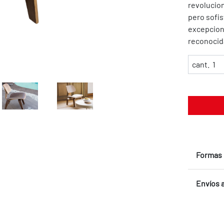
revolucion
pero sofi
excepciona
reconocida
cant.
Formas 
Envíos a