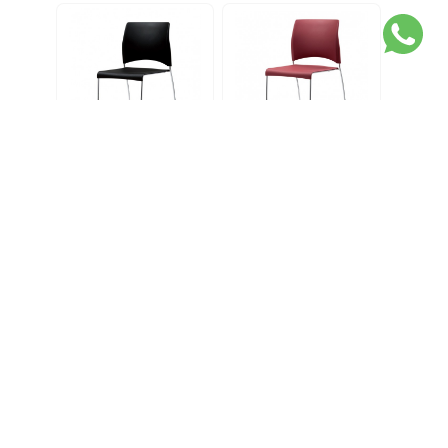
Sting Negra
Sting Borra Vino
Pupitre Sting
Carro para STING